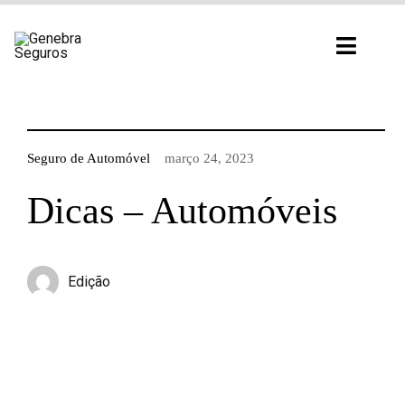
Ir
para
Toggl
o
Navig
conteúdo
Seguro de Automóvel
março 24, 2023
Dicas – Automóveis
Edição