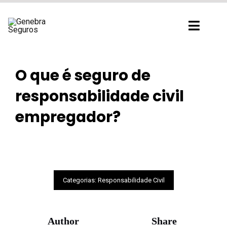
Ir
para
Toggl
o
Navig
conteúdo
O que é seguro de
responsabilidade civil
empregador?
Categorias:
Responsabilidade Civil
Author
Share