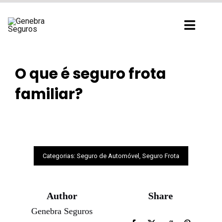
Ir
para
Toggl
o
Navig
conteúdo
O que é seguro frota
familiar?
Categorias:
Seguro de Automóvel
,
Seguro Frota
Author
Share
Genebra Seguros