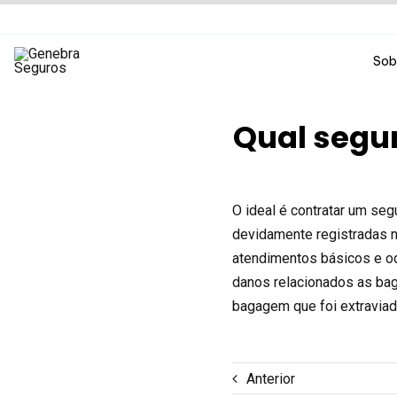
Ir
para
o
Sob
conteúdo
Qual segu
O ideal é contratar um se
devidamente registradas 
atendimentos básicos e o
danos relacionados as bag
bagagem que foi extraviad
Anterior