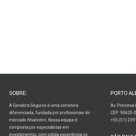
SOBRE:
PORTO AL
A Genebra Seguros é uma corretora
Av. Princesa 
diferenciada, fundada por profissionais do
CEP: 90620-
mercado financeiro. Nossa equipe é
+55 (51) 239
composta por especialistas em
investimentos, com sólida experiência no