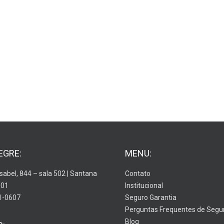
EGRE:
MENU:
Isabel, 844 – sala 502 | Santana
Contato
001
Institucional
1-0607
Seguro Garantia
Perguntas Frequentes de Segu
Blog