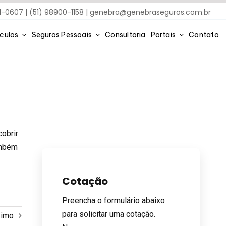
91-0607 | (51) 98900-1158 |
genebra@genebraseguros.com.br
ículos
Seguros Pessoais
Consultoria
Portais
Contato
obrir
ambém
Cotação
Preencha o formulário abaixo
para solicitar uma cotação.
ximo