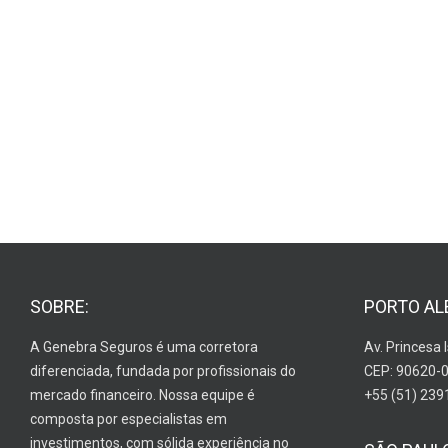
SOBRE:
PORTO AL
A Genebra Seguros é uma corretora
Av. Princesa 
diferenciada, fundada por profissionais do
CEP: 90620-
mercado financeiro. Nossa equipe é
+55 (51) 239
composta por especialistas em
investimentos, com sólida experiência no