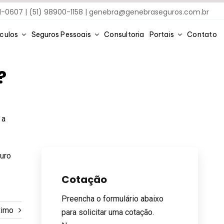
91-0607 | (51) 98900-1158 |
genebra@genebraseguros.com.br
ículos
Seguros Pessoais
Consultoria
Portais
Contato
?
 a
uro
Cotação
Preencha o formulário abaixo
ximo
para solicitar uma cotação.