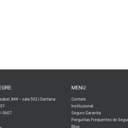
EGRE:
MENU:
Isabel, 844 – sala 502 | Santana
Contato
001
Institucional
1-0607
Seguro Garantia
Perguntas Frequentes de Segu
Blog