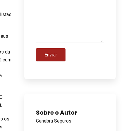
listas
 seus
os da
rá com
a
 O
t.
Sobre o Autor
os os
Genebra Seguros
as