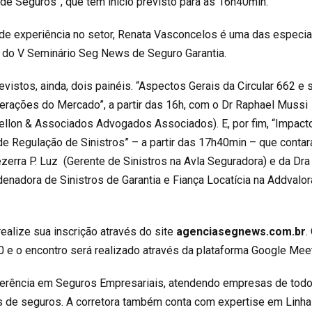
de Seguros”, que tem início previsto para às 16h40min.
e experiência no setor, Renata Vasconcelos é uma das especia
 do V Seminário Seg News de Seguro Garantia.
evistos, ainda, dois painéis. “Aspectos Gerais da Circular 662 e
erações do Mercado”, a partir das 16h, com o Dr Raphael Mussi
ellon & Associados Advogados Associados). E, por fim, “Impact
de Regulação de Sinistros” – a partir das 17h40min – que conta
zerra P. Luz (Gerente de Sinistros na Avla Seguradora) e da Dra
enadora de Sinistros de Garantia e Fiança Locatícia na Addvalor
ealize sua inscrição através do site
agenciasegnews.com.br
.
0 e o encontro será realizado através da plataforma Google Mee
ferência em Seguros Empresariais, atendendo empresas de tod
s de seguros. A corretora também conta com expertise em Linh