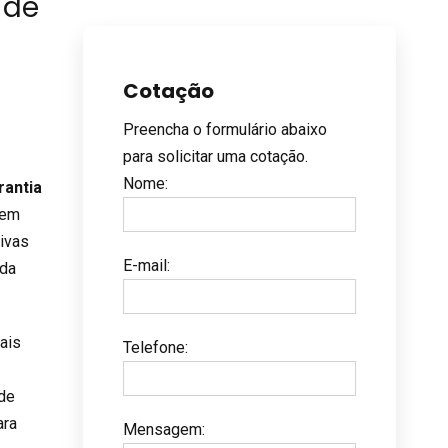
 de
Cotação
Preencha o formulário abaixo
para solicitar uma cotação.
Nome
:
rantia
 em
tivas
E-mail
:
da
ais
Telefone
:
 de
ara
Mensagem
: