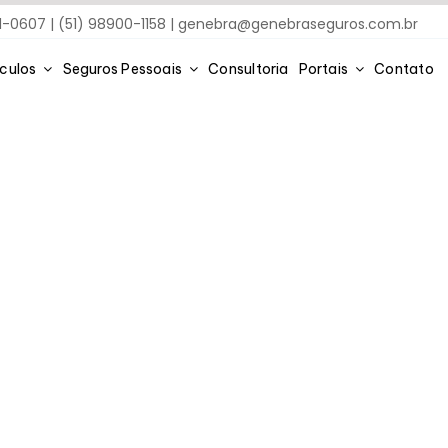
91-0607 | (51) 98900-1158 |
genebra@genebraseguros.com.br
ículos
Seguros Pessoais
Consultoria
Portais
Contato