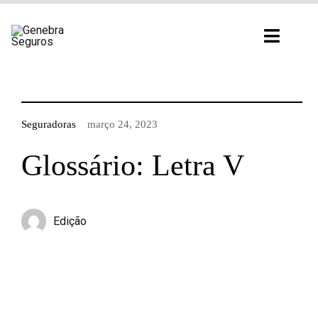
Ir
para
Toggl
o
Navig
conteúdo
Seguradoras
março 24, 2023
Glossário: Letra V
Edição