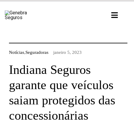
Ir
para
Toggl
o
Navig
conteúdo
Notícias
,
Seguradoras
janeiro 5, 2023
Indiana Seguros
garante que veículos
saiam protegidos das
concessionárias