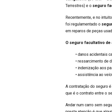
Terrestres) e o
seguro fa
Recentemente, e no intuito
foi regulamentado o
segur
em reparos de peças usada
O seguro facultativo de
• danos acidentais c
• ressarcimento de 
• indenização aos pa
• assistência ao veí
A contratação do seguro é 
que é o contrato entre o s
Andar num carro sem segur
presta atenção é que alg