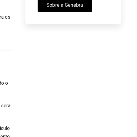
Sobre a Genebra
ra os
do o
 será
ículo
ento,