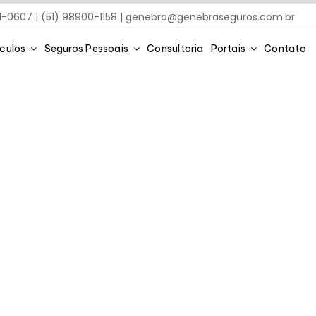
91-0607 | (51) 98900-1158 |
genebra@genebraseguros.com.br
ículos
Seguros Pessoais
Consultoria
Portais
Contato