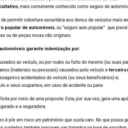
cultativo
, mais comumente conhecido como seguro de automóv
 de permitir cobertura securitária aos donos de veículos mais an
o popular de automóveis
, ou “seguro auto popular” que prevê
s ou de peças novas não originais.
 automóveis garante indenização por:
ausados ao veículo, ou por roubo ou furto do mesmo (ou suas par
danos (materiais ou pessoais) causados pelo veículo a
terceiro
ssageiros acidentados do veículo (ou seus beneficiários) e;
culo e seus ocupantes, em caso de acidente ou pane.
feita por meio de uma proposta. Esta, por sua vez, gera uma apó
egurado e a seguradora.
o é pôr em risco um patrimônio que custa caro. No que pouca g
uns cuidados também precisam ser tomados na hora de escolher