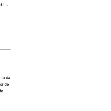
al
–,
nto da
lor de
de