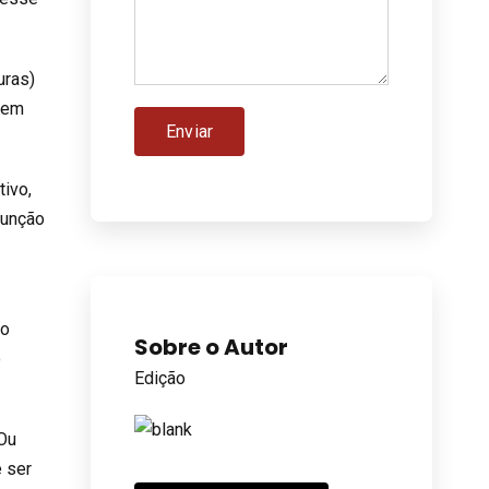
uras)
 em
ivo,
função
do
Sobre o Autor
o
Edição
 Ou
e ser