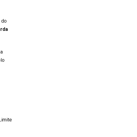
r do
erda
 a
elo
Limite