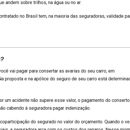
ue andem sobre trilhos, na água ou no ar.
ntratado no Brasil tem, na maioria das seguradoras, validade pa
a?
você vai pagar para consertar as avarias do seu carro, em
 Na proposta e na apólice do seguro de seu carro está determina
or um acidente não supere esse valor, o pagamento do conserto
não cabendo à seguradora pagar indenização.
 coparticipação do segurado no valor do orçamento. Quando o ve
ciais, a seguradora arca com os custos dos reparos. Nesse mom