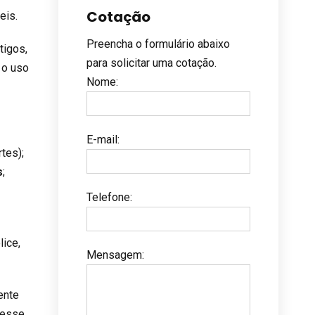
Cotação
eis.
Preencha o formulário abaixo
tigos,
para solicitar uma cotação.
 o uso
Nome
:
E-mail
:
tes);
s
;
Telefone
:
lice,
Mensagem
:
ente
 esse