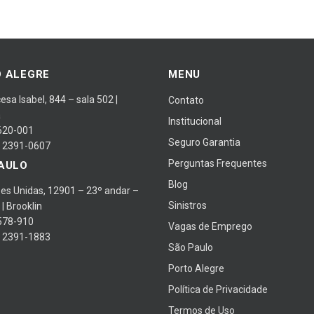
 ALEGRE
MENU
cesa Isabel, 844 – sala 502 |
Contato
a
Institucional
620-001
Seguro Garantia
) 2391-0607
Perguntas Frequentes
AULO
Blog
es Unidas, 12901 – 23º andar –
Sinistros
 | Brooklin
578-910
Vagas de Emprego
) 2391-1883
São Paulo
Porto Alegre
Política de Privacidade
Termos de Uso