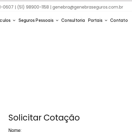
91-0607 | (51) 98900-1158 |
genebra@genebraseguros.com.br
ículos
Seguros Pessoais
Consultoria
Portais
Contato
Solicitar Cotação
Nome
: