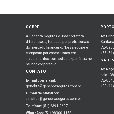
SOBRE
PORTO
A Genebra Seguros é uma corretora
Av. Prin
diferenciada, fundada por profissionais
Santan
do mercado financeiro. Nossa equipe é
CEP: 90
composta por especialistas em
+55 (51
investimentos, com sólida experiência no
SÃO P
mundo corporativo.
Av. Naçõ
CONTATO
sala 138
E-mail comercial:
CEP: 04
genebra@genebraseguros.com.br
+55 (11
E-mail de sinistros:
sinistros@genebraseguros.com.br
Telefone:
(51) 2391-0607
WhatsApp:
(51) 98900-1158