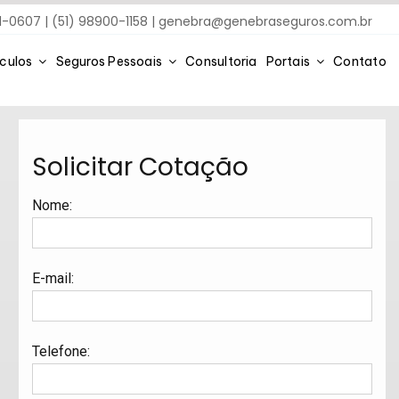
91-0607 | (51) 98900-1158 |
genebra@genebraseguros.com.br
ículos
Seguros Pessoais
Consultoria
Portais
Contato
Solicitar Cotação
Nome
:
E-mail
:
Telefone
: