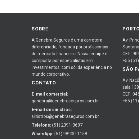
SOBRE
PORTO
A Genebra Seguros é uma corretora
Av. Prin
diferenciada, fundada por profissionais
Santan
do mercado financeiro. Nossa equipe é
CEP: 90
composta por especialistas em
+55 (51
investimentos, com sólida experiência no
SÃO P
mundo corporativo.
Av. Naçõ
CONTATO
sala 138
E-mail comercial:
CEP: 04
genebra@genebraseguros.com.br
+55 (11
E-mail de sinistros:
sinistros@genebraseguros.com.br
Telefone:
(51) 2391-0607
WhatsApp:
(51) 98900-1158