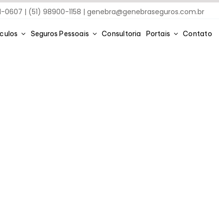
91-0607 | (51) 98900-1158 |
genebra@genebraseguros.com.br
ículos
Seguros Pessoais
Consultoria
Portais
Contato