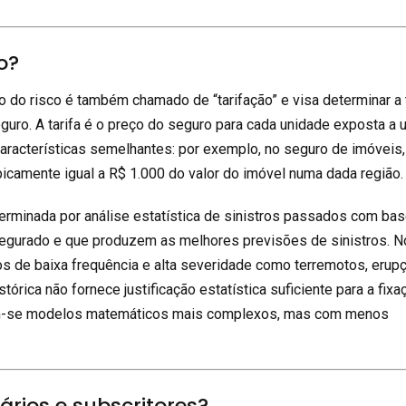
o?
 do risco é também chamado de “tarifação” e visa determinar a t
guro. A tarifa é o preço do seguro para cada unidade exposta a 
características semelhantes: por exemplo, no seguro de imóveis,
picamente igual a R$ 1.000 do valor do imóvel numa dada região.
eterminada por análise estatística de sinistros passados com ba
segurado e que produzem as melhores previsões de sinistros. N
os de baixa frequência e alta severidade como terremotos, erup
istórica não fornece justificação estatística suficiente para a fix
sam-se modelos matemáticos mais complexos, mas com menos
rios e subscritores?