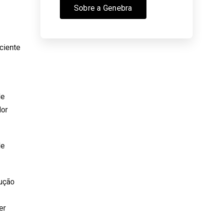
Sobre a Genebra
ciente
de
lor
de
lução
er