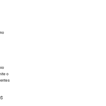
omo
mio
mite o
rentes
R$