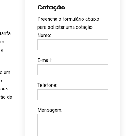
Cotação
Preencha o formulário abaixo
para solicitar uma cotação.
arifa
Nome
:
um
 a
E-mail
:
se em
o
Telefone
:
ções
ação da
Mensagem
: