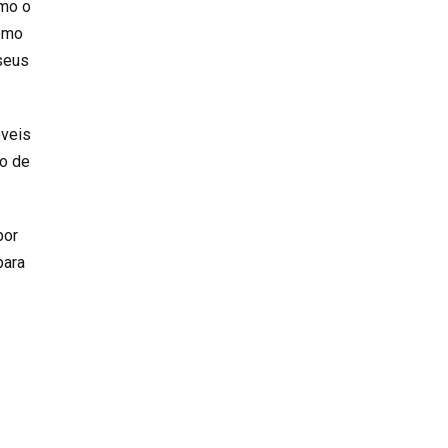
omo o
como
 seus
óveis
o de
por
para