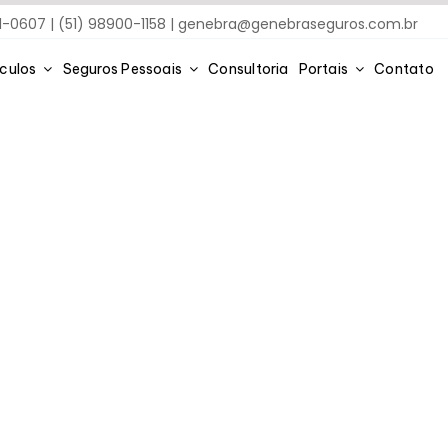
91-0607 | (51) 98900-1158 |
genebra@genebraseguros.com.br
ículos
Seguros Pessoais
Consultoria
Portais
Contato