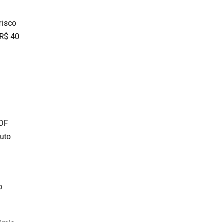
risco
 R$ 40
IOF
ruto
o