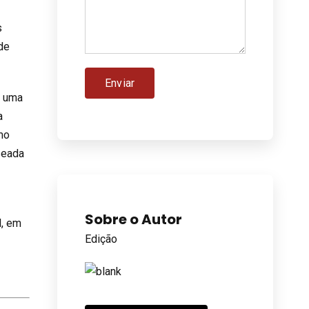
s
de
a uma
a
mo
seada
Sobre o Autor
l, em
Edição