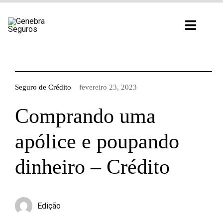
Ir
para
Toggl
o
Navig
conteúdo
Seguro de Crédito
fevereiro 23, 2023
Comprando uma
apólice e poupando
dinheiro – Crédito
Edição