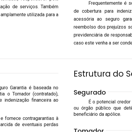
Frequentemente é sol
stação de serviços. Também
de cobertura para indeniz
amplamente utilizada para a
acessória ao seguro gara
reembolso dos prejuízos so
previdenciária de responsa
caso este venha a ser conde
Estrutura do 
eguro Garantia é baseada no
Segurado
tia o Tomador (contratado),
e indenização financeira ao
É o potencial credor
ou órgão público que det
beneficiário da apólice.
e fornece contragarantias à
sarcida de eventuais perdas
Tomador