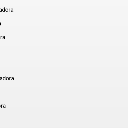
radora
a
ra
radora
ora