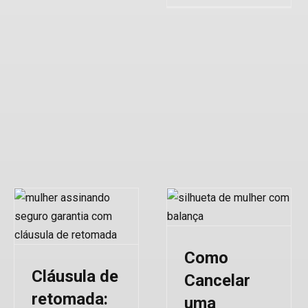
Como
Cancelar
uma Apólice
de Seguro
Garantia?
Como
Cláusula de
Seguro Garantia
Cancelar
retomada:
uma