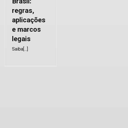
Brasil:
regras,
aplicações
e marcos
legais
Saiba[...]