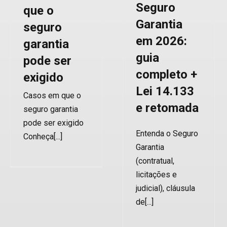
Seguro
que o
Seguro Garantia
Garantia
seguro
em 2026:
garantia
guia
pode ser
completo +
exigido
Lei 14.133
Casos em que o
e retomada
seguro garantia
Seguro
pode ser exigido
garantia no
Entenda o Seguro
Conheça[...]
Brasil: regras,
Garantia
(contratual,
aplicações e
licitações e
marcos
judicial), cláusula
legais
de[...]
Seguro Garantia