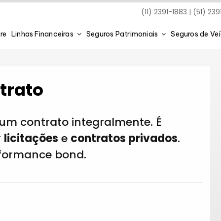
(11) 2391-1883 | (51) 23
re
Linhas Financeiras
Seguros Patrimoniais
Seguros de Ve
trato
um contrato integralmente. É
r
licitações
e
contratos privados
.
formance bond.