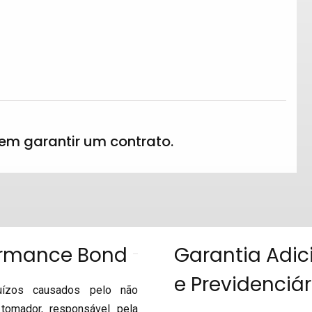
em garantir um contrato.
ormance Bond
Garantia Adic
e Previdenciár
uízos causados pelo não
tomador, responsável pela