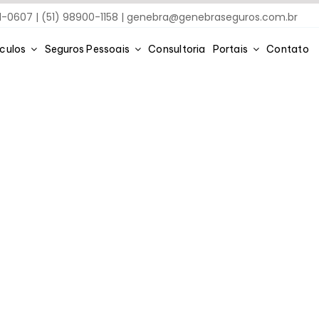
91-0607 | (51) 98900-1158 |
genebra@genebraseguros.com.br
ículos
Seguros Pessoais
Consultoria
Portais
Contato