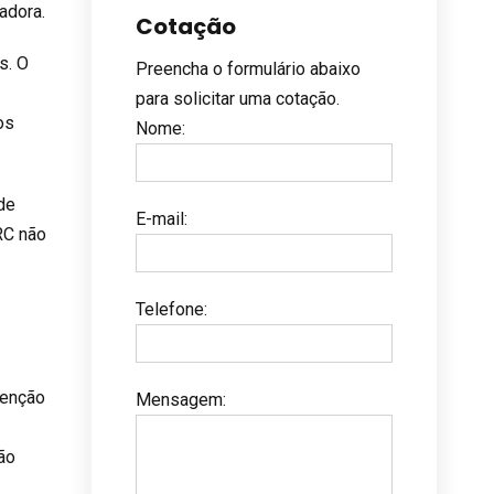
adora.
Cotação
s. O
Preencha o formulário abaixo
para solicitar uma cotação.
os
Nome
:
de
E-mail
:
RC não
Telefone
:
tenção
Mensagem
:
ão