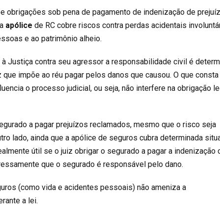
õe obrigações sob pena de pagamento de indenização de prejuí
a
apólice
de RC cobre riscos contra perdas acidentais involuntá
ssoas e ao patrimônio alheio.
à Justiça contra seu agressor a responsabilidade civil é deter
uiz que impõe ao réu pagar pelos danos que causou. O que consta
uencia o processo judicial, ou seja, não interfere na obrigação l
segurado a pagar prejuízos reclamados, mesmo que o risco seja
utro lado, ainda que a apólice de seguros cubra determinada situ
almente útil se o juiz obrigar o segurado a pagar a indenização 
ressamente que o segurado é responsável pelo dano.
guros (como vida e acidentes pessoais) não ameniza a
rante a lei.