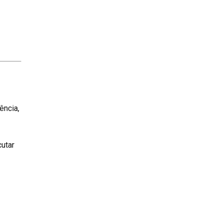
ência,
cutar