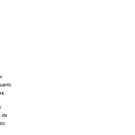
er
quanto
os.
o
s de
ato