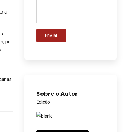
to a
as
s, por
u
car as
Sobre o Autor
Edição