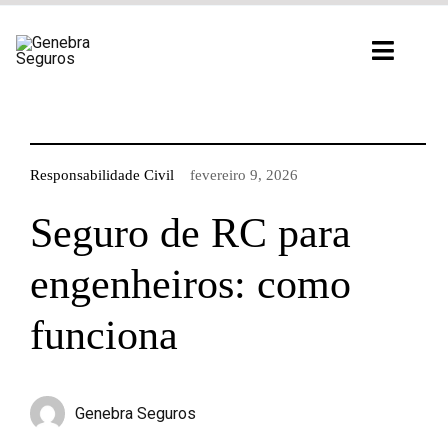
Ir
para
Toggl
o
Navig
conteúdo
Responsabilidade Civil
fevereiro 9, 2026
Seguro de RC para
engenheiros: como
funciona
Genebra Seguros