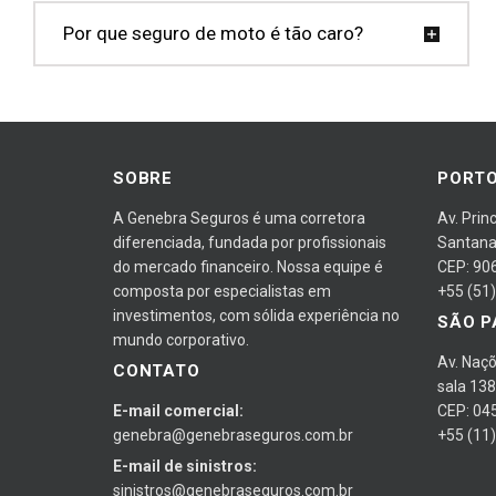
Por que seguro de moto é tão caro?
SOBRE
PORTO
A Genebra Seguros é uma corretora
Av. Prin
diferenciada, fundada por profissionais
Santan
do mercado financeiro. Nossa equipe é
CEP: 90
composta por especialistas em
+55 (51
investimentos, com sólida experiência no
SÃO P
mundo corporativo.
Av. Naçõ
CONTATO
sala 138
E-mail comercial:
CEP: 04
genebra@genebraseguros.com.br
+55 (11
E-mail de sinistros:
sinistros@genebraseguros.com.br