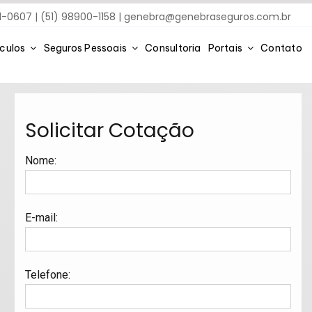
91-0607 | (51) 98900-1158 |
genebra@genebraseguros.com.br
ículos
Seguros Pessoais
Consultoria
Portais
Contato
Solicitar Cotação
Nome
:
E-mail
:
Telefone
: