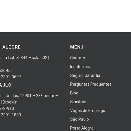
 ALEGRE
MENU
cesa Isabel, 844 – sala 502 |
Contato
a
Institucional
620-001
Seguro Garantia
) 2391-0607
Perguntas Frequentes
AULO
Blog
es Unidas, 12901 – 23º andar –
Sinistros
 | Brooklin
578-910
Vagas de Emprego
) 2391-1883
São Paulo
Porto Alegre