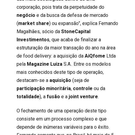
corporação, pois trata da perpetuidade do
negócio
e da busca da defesa de mercado
(
market share
) ou expansão”,
explica Fernando
Magalhães, sócio da
StoneCapital
Investimentos
,
que acaba de finalizar a
estruturação da maior transação do ano na área
de food delivery: a aquisição da
AiQfome
Ltda
pela
Magazine Luiza
S.A.. Entre os modelos
mais conhecidos deste tipo de operação,
destacam-se a
aquisição
(seja de
participação minori
t
ária
,
controle
ou da
totalidade
), a
fusão
e
a
joint venture
.
O fechamento de uma operação deste tipo
consiste em um processo complexo e que
depende de inúmeras variáveis para o êxito.