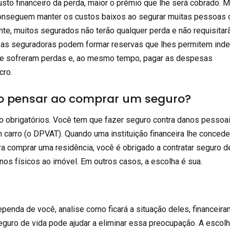
usto financeiro da perda, maior o prêmio que lhe será cobrado. 
nseguem manter os custos baixos ao segurar muitas pessoas 
e, muitos segurados não terão qualquer perda e não requisitar
 as seguradoras podem formar reservas que lhes permitem inde
ue sofreram perdas e, ao mesmo tempo, pagar as despesas
cro.
vo pensar ao comprar um seguro?
o obrigatórios. Você tem que fazer seguro contra danos pessoa
m carro (o DPVAT). Quando uma instituição financeira lhe conced
ra comprar uma residência, você é obrigado a contratar seguro d
nos físicos ao imóvel. Em outros casos, a escolha é sua.
ependa de você, analise como ficará a situação deles, financeira
eguro de vida pode ajudar a eliminar essa preocupação. A escol