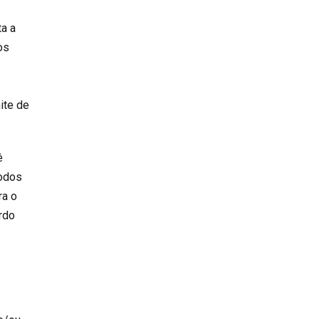
ta a
os
ite de
ê
todos
ra o
rdo