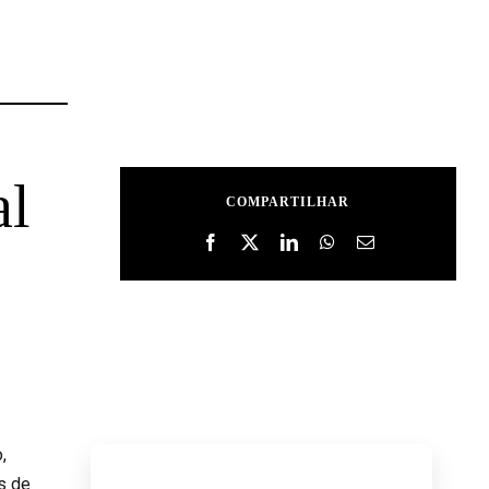
al
COMPARTILHAR
,
s de