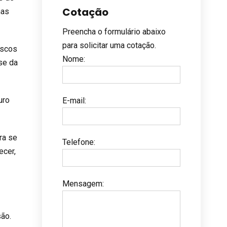
Cotação
nas
Preencha o formulário abaixo
para solicitar uma cotação.
iscos
Nome
:
ase da
uro
E-mail
:
ra se
Telefone
:
ecer,
Mensagem
:
são.