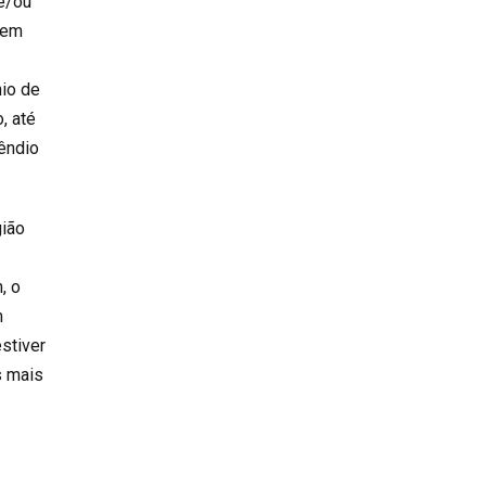
 e/ou
tem
nio de
, até
êndio
gião
, o
m
stiver
s mais