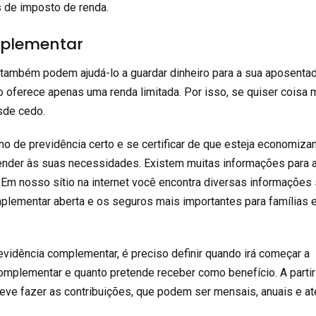
s de imposto de renda.
mplementar
ambém podem ajudá-lo a guardar dinheiro para a sua aposentad
 oferece apenas uma renda limitada. Por isso, se quiser coisa m
sde cedo.
no de previdência certo e se certificar de que esteja economiza
atender às suas necessidades. Existem muitas informações para 
. Em nosso sítio na internet você encontra diversas informações
plementar aberta e os seguros mais importantes para famílias 
evidência complementar, é preciso definir quando irá começar a
omplementar e quanto pretende receber como benefício. A partir
ve fazer as contribuições, que podem ser mensais, anuais e a