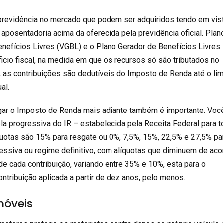
previdência no mercado que podem ser adquiridos tendo em vis
aposentadoria acima da oferecida pela previdência oficial. Plan
nefícios Livres (VGBL) e o Plano Gerador de Benefícios Livres
cio fiscal, na medida em que os recursos só são tributados no
 as contribuições são dedutíveis do Imposto de Renda até o lim
al.
gar o Imposto de Renda mais adiante também é importante. Voc
ela progressiva do IR – estabelecida pela Receita Federal para 
íquotas são 15% para resgate ou 0%, 7,5%, 15%, 22,5% e 27,5% pa
ressiva ou regime definitivo, com alíquotas que diminuem de aco
e cada contribuição, variando entre 35% e 10%, esta para o
contribuição aplicada a partir de dez anos, pelo menos.
móveis