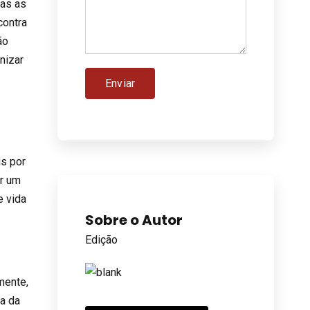
Mas as
contra
ão
nizar
is por
er um
e vida
Sobre o Autor
Edição
mente,
ha da