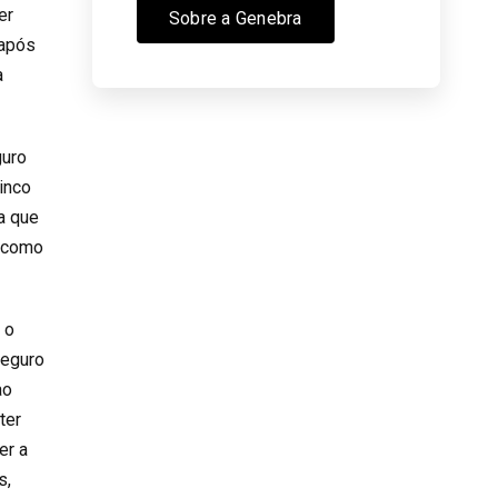
er
Sobre a Genebra
 após
a
guro
inco
a que
m como
 o
seguro
ao
ter
er a
s,