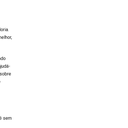
oria.
elhor,
ndo
ajudá-
 sobre
e
té sem