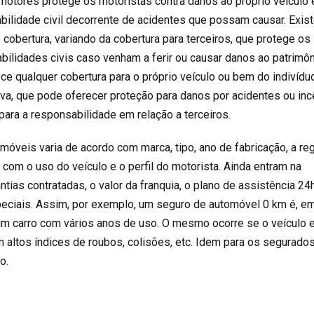
motores protege os motoristas contra danos ao próprio veículo
abilidade civil decorrente de acidentes que possam causar. Exis
 cobertura, variando da cobertura para terceiros, que protege os
bilidades civis caso venham a ferir ou causar danos ao patrimô
e qualquer cobertura para o próprio veículo ou bem do indivíduo
a, que pode oferecer proteção para danos por acidentes ou inc
para a responsabilidade em relação a terceiros.
óveis varia de acordo com marca, tipo, ano de fabricação, a re
om o uso do veículo e o perfil do motorista. Ainda entram na
tias contratadas, o valor da franquia, o plano de assistência 24h
eciais. Assim, por exemplo, um seguro de automóvel 0 km é, e
 um carro com vários anos de uso. O mesmo ocorre se o veículo e
 altos índices de roubos, colisões, etc. Idem para os segurado
o.