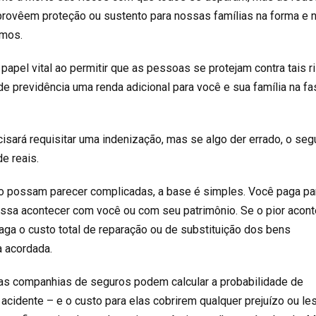
rovêem proteção ou sustento para nossas famílias na forma e 
amos.
pel vital ao permitir que as pessoas se protejam contra tais r
 de previdência uma renda adicional para você e sua família na f
isará requisitar uma indenização, mas se algo der errado, o seg
e reais.
o possam parecer complicadas, a base é simples. Você paga pa
ossa acontecer com você ou com seu patrimônio. Se o pior acont
ga o custo total de reparação ou de substituição dos bens
a acordada.
as companhias de seguros podem calcular a probabilidade de
cidente – e o custo para elas cobrirem qualquer prejuízo ou le