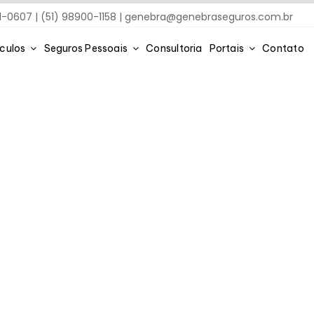
91-0607 | (51) 98900-1158 |
genebra@genebraseguros.com.br
ículos
Seguros Pessoais
Consultoria
Portais
Contato