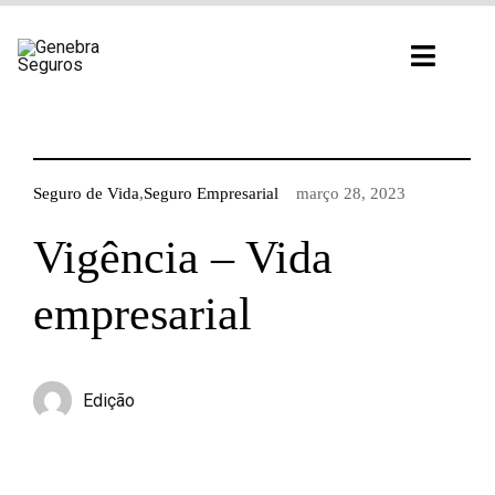
Ir
para
Toggl
o
Navig
conteúdo
Seguro de Vida
,
Seguro Empresarial
março 28, 2023
Vigência – Vida
empresarial
Edição