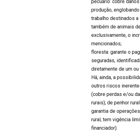
pecuário: cobre danos
produção, englobando 
trabalho destinados a 
também de animais dest
exclusivamente, o inc
mencionados;
floresta: garante o p
seguradas, identifica
diretamente de um ou 
Há, ainda, a possibili
outros riscos inerente
(cobre perdas e/ou da
rurais); de penhor ru
garantia de operações 
rural, tem vigência li
financiador).