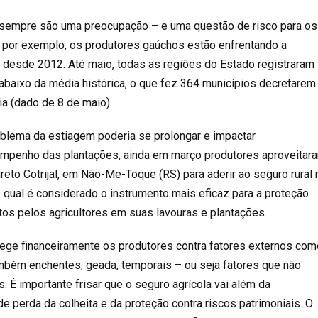
 sempre são uma preocupação – e uma questão de risco para os
, por exemplo, os
produtores gaúchos estão enfrentando a
a desde 2012
. Até maio, todas as regiões do Estado registraram
baixo da média histórica, o que fez 364 municípios decretarem
a (dado de 8 de maio).
blema da estiagem poderia se prolongar e impactar
mpenho das plantações, ainda em março produtores aproveitar
reto Cotrijal, em Não-Me-Toque (RS) para aderir ao seguro rural 
o qual é considerado o instrumento mais eficaz para a proteção
tos pelos agricultores em suas lavouras e plantações.
tege financeiramente os produtores contra fatores externos com
mbém enchentes, geada, temporais – ou seja fatores que não
 É importante frisar que o seguro agrícola vai além da
e perda da colheita e da proteção contra riscos patrimoniais. O