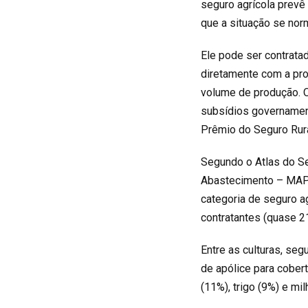
seguro agrícola prevê 
que a situação se nor
Ele
pode ser contratad
diretamente com a pr
volume de produção. O
subsídios governamen
Prêmio do Seguro Rur
Segundo o
Atlas do S
Abastecimento – MAPA,
categoria de seguro ag
contratantes (quase 21
Entre as culturas, se
de apólice para cobert
(11%), trigo (9%) e mil