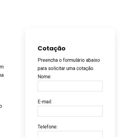
Cotação
Preencha o formulário abaixo
am
para solicitar uma cotação.
na
Nome
:
E-mail
:
o
Telefone
: