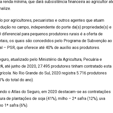
a renda mínima, que dará subsistência financeira ao agricultor at
malize.
o por agricultores, pecuaristas e outros agentes que atuam
odução no camp
o, independente do porte da(s) propriedade(s) e
 diferencial para pequenos produtores rurais é a oferta de
tais, os quais são concedidos pelo
Programa de Subvenção ao
al
– PSR, que oferece até 40% de auxílio aos produtores.
eguro
, atualizado pelo Ministério da Agricultura, Pecuária e
 até junho de 2020, 27.495 produtores tinham contratado esta
rícola. No Rio Grande do Sul, 2020 registra 5.716 produtores
% do total do ano).
gundo o Atlas do Seguro, em 2020 destacam-se as contratações
ura de plantações de soja (41%), milho – 2ª safra (12%), uva
ho 1ª safra (6%).