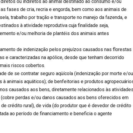
 diretos ou indiretos ao animal destinado ao consumo e/ou
as fases de cria, recria e engorda, bem como aos animais de
sela, trabalho por tração e transporte no manejo da fazenda, e
inados à atividade reprodutiva cuja finalidade seja,
remento e/ou melhoria de plantéis dos animais antes
agamento de indenização pelos prejuízos causados nas florestas
das e caracterizadas na apólice, desde que tenham decorrido
mais riscos cobertos.
dade de se contratar seguro aqüícola (indenização por morte e/o
s à animais aquáticos); de benfeitorias e produtos agropecuário
nos causados aos bens, diretamente relacionados às atividade
ral (cobre perdas e/ou danos causados aos bens oferecidos em
de crédito rural), de vida (do produtor que é devedor de crédito
mitada ao período de financiamento e beneficia o agente