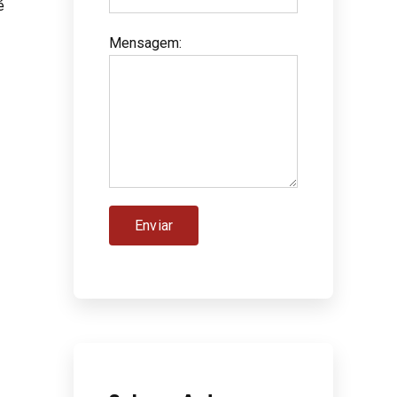
é
Mensagem
: