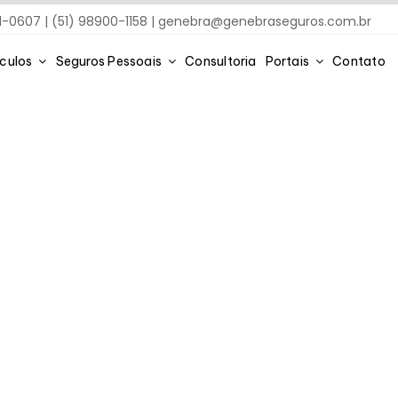
91-0607 | (51) 98900-1158 |
genebra@genebraseguros.com.br
ículos
Seguros Pessoais
Consultoria
Portais
Contato