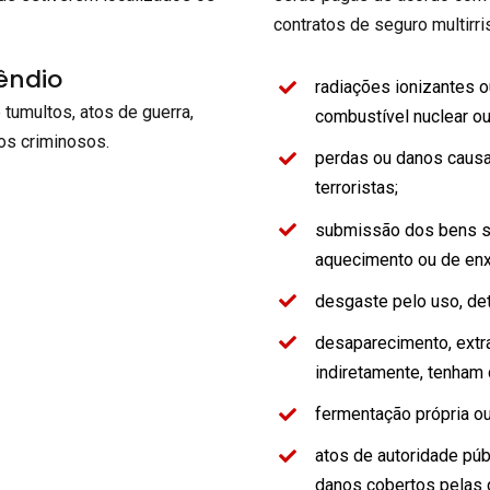
contratos de seguro multirri
êndio
radiações ionizantes o
tumultos, atos de guerra,
combustível nuclear ou
os criminosos.
perdas ou danos causa
terroristas;
submissão dos bens se
aquecimento ou de en
desgaste pelo uso, dete
desaparecimento, extrav
indiretamente, tenham
fermentação própria o
atos de autoridade púb
danos cobertos pelas g