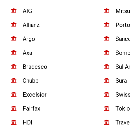
AIG
Mitsu
Allianz
Port
Argo
Sanc
Axa
Som
Bradesco
Sul A
Chubb
Sura
Excelsior
Swis
Fairfax
Tokio
HDI
Trave