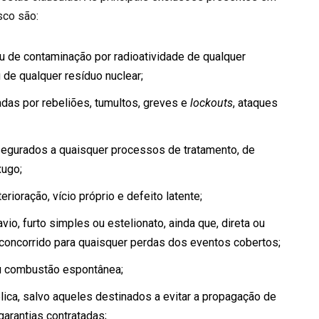
sco são:
u de contaminação por radioatividade de qualquer
 de qualquer resíduo nuclear;
das por rebeliões, tumultos, greves e
lockouts
, ataques
gurados a quaisquer processos de tratamento, de
xugo;
rioração, vício próprio e defeito latente;
io, furto simples ou estelionato, ainda que, direta ou
 concorrido para quaisquer perdas dos eventos cobertos;
u combustão espontânea;
lica, salvo aqueles destinados a evitar a propagação de
arantias contratadas;