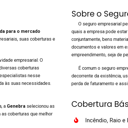
Sobre o Segur
O seguro empresarial permi
ada para o mercado
quais a empresa pode estar
sariais, suas coberturas e
conjuntamente, bens materi
documentos e valores em es
empreendimento, seja de pe
idade empresarial. O
 diversas coberturas
É comum o seguro empresari
 especialistas nesse
decorrente da existência, 
da às suas necessidades.
perda de faturamento e assi
Cobertura Bás
a, a
Genebra
selecionou as
a as coberturas que melhor
Incêndio, Raio e