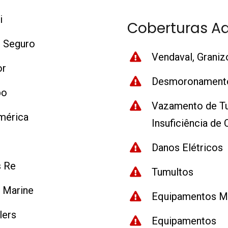
i
Coberturas Ad
o Seguro
Vendaval, Graniz
or
Desmoronament
po
Vazamento de Tu
mérica
Insuficiência de 
Danos Elétricos
s Re
Tumultos
 Marine
Equipamentos M
lers
Equipamentos