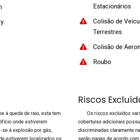
Estacionários
h
Colisão de Veícu
ty
Terrestres
Colisão de Aero
Roubo
Riscos Excluíd
be à queda de raio, esta tem
Os riscos excluídos varia
ifício onde estiverem
coberturas adicionais poss
e-se à explosão por gás,
discriminadas claramente na
nde estiverem localizados os
serão pagas de acordo com 