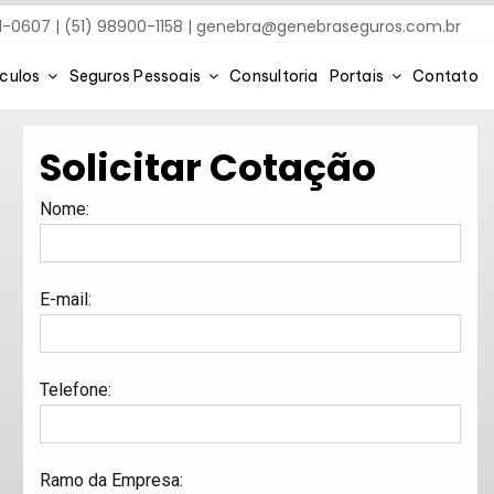
91-0607 | (51) 98900-1158 |
genebra@genebraseguros.com.br
ículos
Seguros Pessoais
Consultoria
Portais
Contato
Solicitar Cotação
Nome
:
E-mail
:
Telefone
:
Ramo da Empresa
: